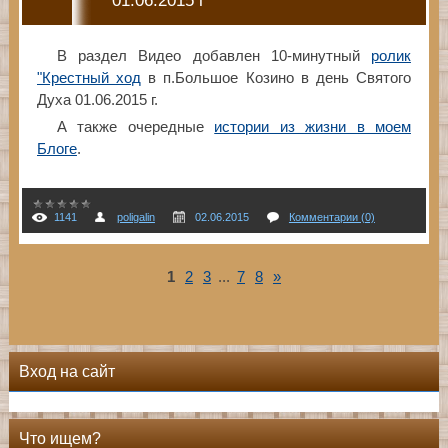
В раздел Видео добавлен 10-минутный
ролик
"Крестный ход
в п.Большое Козино в день Святого
Духа 01.06.2015 г.
А также очередные
истории из жизни в моем
Блоге
.
1141
poligalin
02.06.2015
Комментарии (0)
1
2
3
...
7
8
»
Вход на сайт
Что ищем?