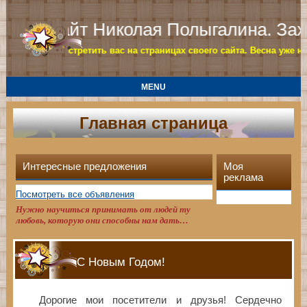
Сайт Николая Полыгалина. Заходи
ему рад встретить вас на страницах своего сайта. Весна уже насту
MENU
Главная страница
Интересные предложения
Моя
реклама
Посмотреть все объявления
Нужно научиться принимать от людей ту
любовь, которую они способны нам дать…
С Новым Годом!
Дорогие мои посетители и друзья! Сердечно