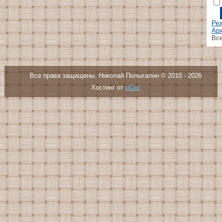
Рез
Арх
Все
Все права защищены. Николай Полыгалин © 2010 - 2026
Хостинг от
uCoz