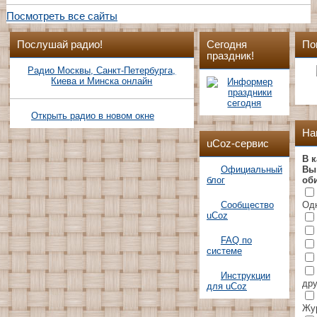
Посмотреть все сайты
Послушай радио!
Сегодня
По
праздник!
Радио Москвы, Санкт-Петербурга,
Киева и Минска онлайн
Открыть радио в новом окне
На
uCoz-сервис
В к
Официальный
Вы
блог
об
Сообщество
Од
uCoz
FAQ по
системе
Инструкции
дру
для uCoz
Жу