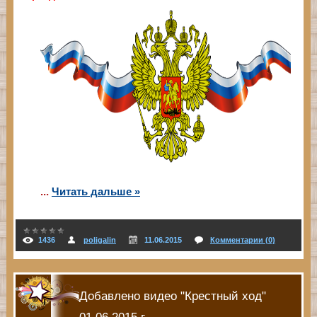
...
Читать дальше »
1436
poligalin
11.06.2015
Комментарии (0)
Добавлено видео "Крестный ход"
01.06.2015 г